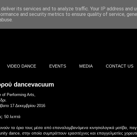
deliver its services and to analyze traffic. Your IP address and 
formance and security metrics to ensure quality of service, gen
abuse.
VIDEO DANCE
EVENTS
MEDIA
CONTACT US
χορού dancevacuum
of Performing Arts,
δρι.
βατο 17 Δεκεμβρίου 2016
ς: 50 λεπτά
ευνούν τα όρια τους μέσα από επαναλαμβανόμενα κινησιολογικά μοτίβα, παγ
nity dance, στην οποία συμπράττουν ερασιτέχνες και επαγγελματίες χορευτ