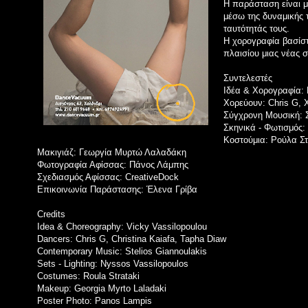
Η παράσταση είναι μ
μέσω της δυναμικής 
ταυτότητάς τους.
Η χορογραφία βασίστ
πλαισίου μιας νέας 
Συντελεστές
Ιδέα & Χορογραφία:
Χορεύουν: Chris G, 
Σύγχρονη Μουσική: Σ
Σκηνικά - Φωτισμός
Κοστούμια: Ρούλα Σ
Μακιγιάζ: Γεωργία Μυρτώ Λαλαδάκη
Φωτογραφία Αφίσσας: Πάνος Λάμπης
Σχεδιασμός Αφίσσας: CreativeDock
Επικοινωνία Παράστασης: Έλενα Γρίβα
Credits
Idea & Choreography: Vicky Vassilopoulou
Dancers: Chris G, Christina Kaiafa, Tapha Diaw
Contemporary Music: Stelios Giannoulakis
Sets - Lighting: Nyssos Vassilopoulos
Costumes: Roula Strataki
Makeup: Georgia Myrto Laladaki
Poster Photo: Panos Lampis