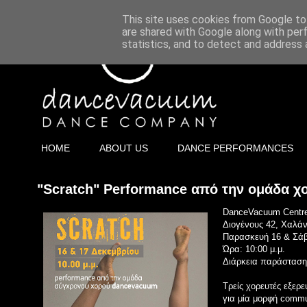
This site uses cookies from Google to 
are shared with Google along with per
statistics, and to detect and address 
HOME
ABOUT US
DANCE PERFORMANCES
"Scratch" Performance από την ομάδα 
DanceVacuum Centre 
Διογένους 42, Χαλάν
Παρασκευή 16 & Σάβ
Ώρα: 10:00 μ.μ.
Διάρκεια παράσταση
Τρείς χορευτές εξερ
για μία μορφή commu