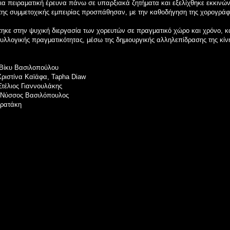
ια πειραματική έρευνα πάνω σε υπαρξιακά ζητήματα και εξελίχθηκε εκκινών
της συμμετοχικής εμπειρίας προσπάθησαν, με την καθοδήγηση της χορογράφ
ηκε στην ψυχική διεργασία των χορευτών σε πραγματικό χώρο και χρόνο, κα
συλλογικής πραγματικότητας, μέσω της δημιουργικής αλληλεπίδρασης της κί
 Βίκυ Βασιλοπούλου
Χριστίνα Καϊάφα, Tapha Diaw
τέλιος Γιαννουλάκης
: Νύσσος Βασιλόπουλος
τρατάκη