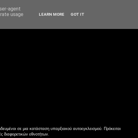
user-agent
erate usage
LEARN MORE
GOT IT
ιδευμένοι σε μια κατάσταση υπαρξιακού αυτοεγκλεισμού. Πρόκειται
ές διαφορετικών εθνοτήτων.